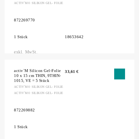
ACTIV´M© SILIKON GEL- FOLIE
872269770
1 Stück
18653642
exkl. MwSt.
activ`M Silicon Gel-Folie
33,61
€
10 x 15 cm THIN, 9THIN-
1015, VE = 5 Stück
ACTIV´M© SILIKON GEL- FOLIE
ACTIV´M© SILIKON GEL- FOLIE
872269882
1 Stück