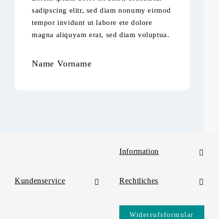
sadipscing elitr, sed diam nonumy eirmod
sa
tempor invidunt ut labore ete dolore
te
magna aliquyam erat, sed diam voluptua.
ma
Name Vorname
N
Information
Kundenservice
Rechtliches
Widerrufsformular