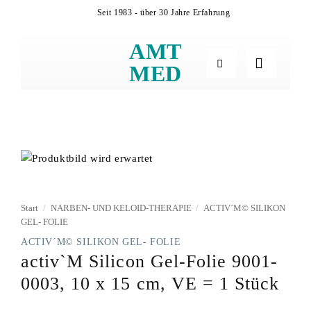
Zum
Seit 1983 - über 30 Jahre Erfahrung
Inhalt
springen
AMT
MED
Start
/
NARBEN- UND KELOID-THERAPIE
/
ACTIV´M© SILIKON
GEL- FOLIE
ACTIV´M© SILIKON GEL- FOLIE
activ`M Silicon Gel-Folie 9001-
0003, 10 x 15 cm, VE = 1 Stück