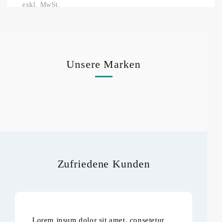
exkl. MwSt.
Unsere Marken
Zufriedene Kunden
Lorem ipsum dolor sit amet, consetetur
Lo