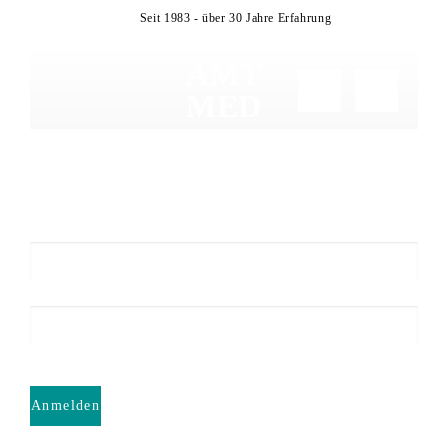
Zum
Seit 1983 - über 30 Jahre Erfahrung
Inhalt
springen
AMT
MED
ANMELDEN
Anmelden
Passwort vergessen?