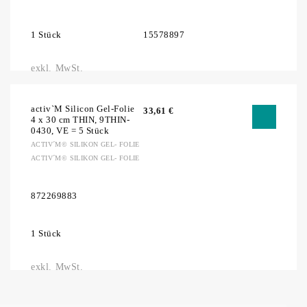
1 Stück
15578897
exkl. MwSt.
activ`M Silicon Gel-Folie
33,61
€
4 x 30 cm THIN, 9THIN-
0430, VE = 5 Stück
ACTIV´M© SILIKON GEL- FOLIE
ACTIV´M© SILIKON GEL- FOLIE
872269883
1 Stück
exkl. MwSt.