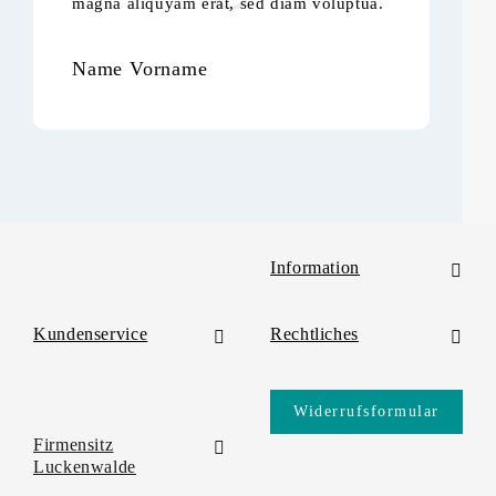
magna aliquyam erat, sed diam voluptua.
ma
Name Vorname
N
Information
Kundenservice
Rechtliches
Widerrufsformular
Firmensitz
Luckenwalde