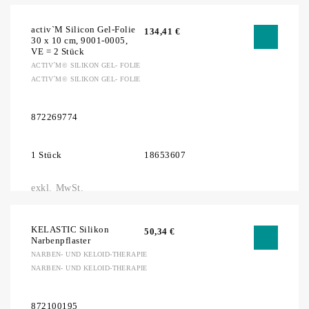
activ`M Silicon Gel-Folie
134,41
€
30 x 10 cm, 9001-0005,
VE = 2 Stück
ACTIV´M© SILIKON GEL- FOLIE
ACTIV´M© SILIKON GEL- FOLIE
872269774
1 Stück
18653607
exkl. MwSt.
KELASTIC Silikon
50,34
€
Narbenpflaster
NARBEN- UND KELOID-THERAPIE
NARBEN- UND KELOID-THERAPIE
872100195