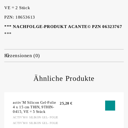
VE = 2 Stück
PZN: 18653613
*** NACHFOLGE-PRODUKT ACANTE© PZN 06323767
***
Rezensionen (0)
Ähnliche Produkte
activ`M Silicon Gel-Folie
25,20
€
4 x 15 cm THIN, 9THIN-
0415, VE = 5 Stück
ACTIV´M© SILIKON GEL- FOLIE
ACTIV´M© SILIKON GEL- FOLIE