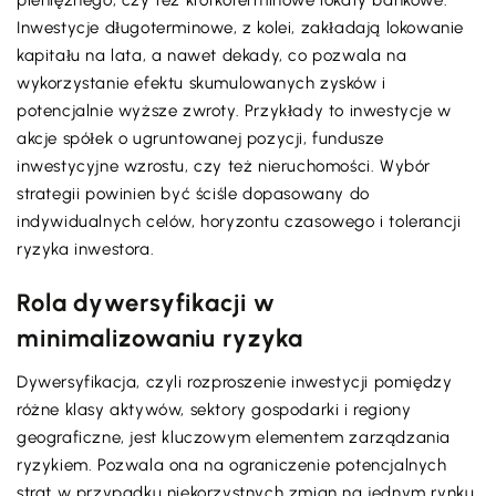
pieniężnego, czy też krótkoterminowe lokaty bankowe.
Inwestycje długoterminowe, z kolei, zakładają lokowanie
kapitału na lata, a nawet dekady, co pozwala na
wykorzystanie efektu skumulowanych zysków i
potencjalnie wyższe zwroty. Przykłady to inwestycje w
akcje spółek o ugruntowanej pozycji, fundusze
inwestycyjne wzrostu, czy też nieruchomości. Wybór
strategii powinien być ściśle dopasowany do
indywidualnych celów, horyzontu czasowego i tolerancji
ryzyka inwestora.
Rola dywersyfikacji w
minimalizowaniu ryzyka
Dywersyfikacja, czyli rozproszenie inwestycji pomiędzy
różne klasy aktywów, sektory gospodarki i regiony
geograficzne, jest kluczowym elementem zarządzania
ryzykiem. Pozwala ona na ograniczenie potencjalnych
strat w przypadku niekorzystnych zmian na jednym rynku.