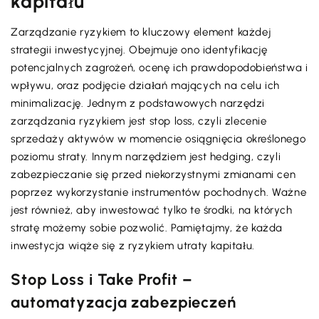
kapitału
Zarządzanie ryzykiem to kluczowy element każdej
strategii inwestycyjnej. Obejmuje ono identyfikację
potencjalnych zagrożeń, ocenę ich prawdopodobieństwa i
wpływu, oraz podjęcie działań mających na celu ich
minimalizację. Jednym z podstawowych narzędzi
zarządzania ryzykiem jest stop loss, czyli zlecenie
sprzedaży aktywów w momencie osiągnięcia określonego
poziomu straty. Innym narzędziem jest hedging, czyli
zabezpieczanie się przed niekorzystnymi zmianami cen
poprzez wykorzystanie instrumentów pochodnych. Ważne
jest również, aby inwestować tylko te środki, na których
stratę możemy sobie pozwolić. Pamiętajmy, że każda
inwestycja wiąże się z ryzykiem utraty kapitału.
Stop Loss i Take Profit –
automatyzacja zabezpieczeń