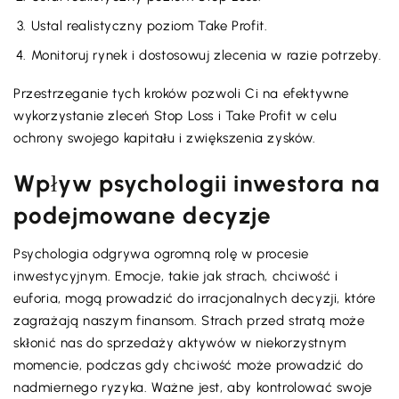
Ustal realistyczny poziom Take Profit.
Monitoruj rynek i dostosowuj zlecenia w razie potrzeby.
Przestrzeganie tych kroków pozwoli Ci na efektywne
wykorzystanie zleceń Stop Loss i Take Profit w celu
ochrony swojego kapitału i zwiększenia zysków.
Wpływ psychologii inwestora na
podejmowane decyzje
Psychologia odgrywa ogromną rolę w procesie
inwestycyjnym. Emocje, takie jak strach, chciwość i
euforia, mogą prowadzić do irracjonalnych decyzji, które
zagrażają naszym finansom. Strach przed stratą może
skłonić nas do sprzedaży aktywów w niekorzystnym
momencie, podczas gdy chciwość może prowadzić do
nadmiernego ryzyka. Ważne jest, aby kontrolować swoje