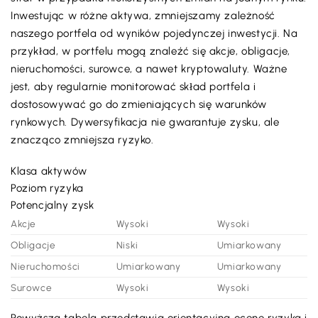
Inwestując w różne aktywa, zmniejszamy zależność
naszego portfela od wyników pojedynczej inwestycji. Na
przykład, w portfelu mogą znaleźć się akcje, obligacje,
nieruchomości, surowce, a nawet kryptowaluty. Ważne
jest, aby regularnie monitorować skład portfela i
dostosowywać go do zmieniających się warunków
rynkowych. Dywersyfikacja nie gwarantuje zysku, ale
znacząco zmniejsza ryzyko.
Klasa aktywów
Poziom ryzyka
Potencjalny zysk
Akcje
Wysoki
Wysoki
Obligacje
Niski
Umiarkowany
Nieruchomości
Umiarkowany
Umiarkowany
Surowce
Wysoki
Wysoki