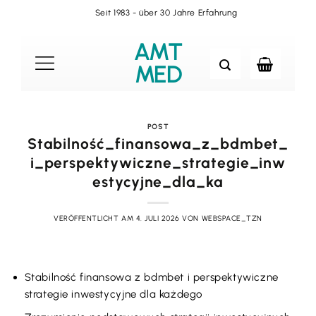
Zum
Seit 1983 - über 30 Jahre Erfahrung
Inhalt
springen
AMT
MED
POST
Stabilność_finansowa_z_bdmbet_
i_perspektywiczne_strategie_inw
estycyjne_dla_ka
VERÖFFENTLICHT AM
4. JULI 2026
VON
WEBSPACE_TZN
Stabilność finansowa z bdmbet i perspektywiczne
strategie inwestycyjne dla każdego