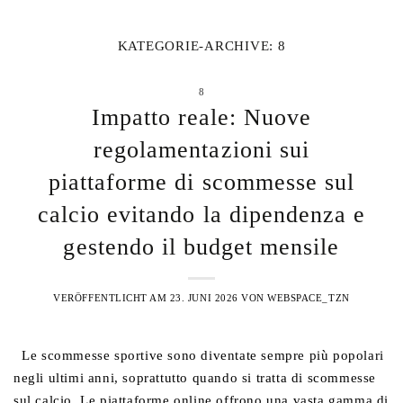
KATEGORIE-ARCHIVE:
8
8
Impatto reale: Nuove
regolamentazioni sui
piattaforme di scommesse sul
calcio evitando la dipendenza e
gestendo il budget mensile
VERÖFFENTLICHT AM
23. JUNI 2026
VON
WEBSPACE_TZN
Le scommesse sportive sono diventate sempre più popolari
negli ultimi anni, soprattutto quando si tratta di scommesse
sul calcio. Le piattaforme online offrono una vasta gamma di